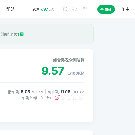
帮助
车主
7.97
92#
查油耗
元/升
， 油耗评级
1星
。
综合路况众测油耗
9.57
L/100KM
低油耗
8.05
| 高油耗
11.08
L/100KM
L/100KM
油耗评级:
（1.3分）