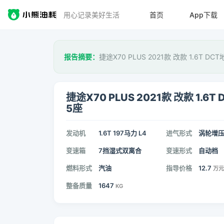
用心记录美好生活
首页
App下载
报告摘要：
捷途X70 PLUS 2021款 改款 1.6T DC
捷途X70 PLUS 2021款 改款 1.6T
5座
发动机
1.6T 197马力 L4
进气形式
涡轮增
变速箱
7挡湿式双离合
变速形式
自动档
燃料形式
汽油
指导价格
12.7
万元
整备质量
1647
KG