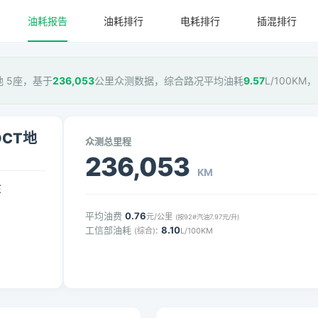
油耗报告
油耗排行
电耗排行
插混排行
T地 5座，基于
236,053
公里众测数据，综合路况平均油耗
9.57
L/100KM
 DCT地
众测总里程
236,053
KM
压
平均油费
0.76
元/公里
(按92#汽油7.97元/升)
工信部油耗
:
8.10
(综合)
L/100KM