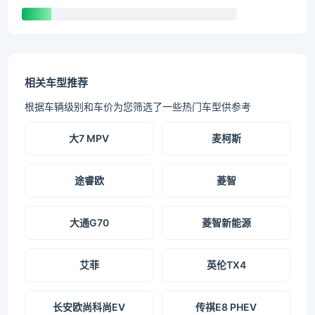
相关车型推荐
根据车辆级别和车价为您筛选了一些热门车型供参考
大7 MPV
麦柯斯
途睿欧
菱智
大通G70
菱智新能源
艾菲
英伦TX4
长安欧尚科尚EV
传祺E8 PHEV