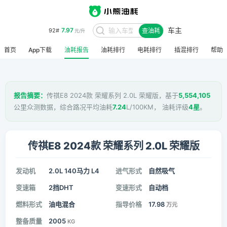
车主
7.97
92#
查油耗
元/升
首页
App下载
油耗报告
油耗排行
电耗排行
插混排行
帮助
报告摘要：
传祺E8 2024款 荣耀系列 2.0L 荣耀版，基于
5,554,105
公里众测数据，综合路况平均油耗
7.24
L/100KM， 油耗评级
4星
。
传祺E8 2024款 荣耀系列 2.0L 荣耀版
发动机
2.0L 140马力 L4
进气形式
自然吸气
变速箱
2挡DHT
变速形式
自动档
燃料形式
油电混合
指导价格
17.98
万元
整备质量
2005
KG