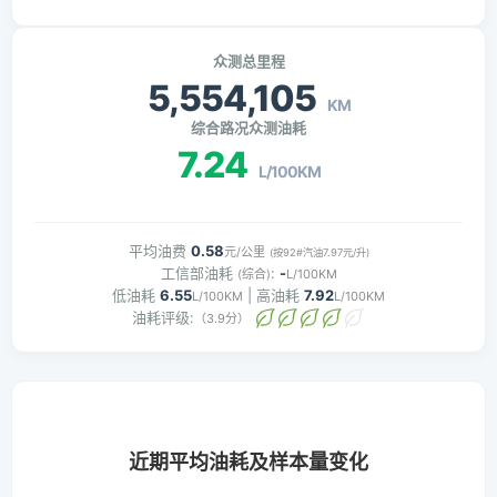
众测总里程
5,554,105
KM
综合路况众测油耗
7.24
L/100KM
平均油费
0.58
元/公里
(按92#汽油7.97元/升)
工信部油耗
:
-
(综合)
L/100KM
低油耗
6.55
| 高油耗
7.92
L/100KM
L/100KM
油耗评级:
（3.9分）