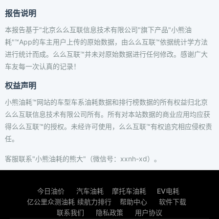
报告说明
本报告基于"北京么么互联信息技术有限公司"旗下产品"小熊油
耗"™App的车主用户上传的原始数据，由么么互联™依据统计学方法
进行统计而成。么么互联™并未对原始数据进行任何修改。感谢广大
车友每一次认真的记录！
权益声明
小熊油耗™网站的车型车系油耗数据和排行榜数据的所有权益归北京
么么互联信息技术有限公司所有。所有对本站数据的商业应用均应获
得么么互联™的授权。未经许可使用，么么互联™有权追究相应侵权责
任。
客服联系"小熊油耗的熊大"（微信号：xxnh-xd）。
今日油价
汽车油耗
摩托车油耗
EV电耗
亿公里众测油耗
续航力排行
帮助中心
软件下载
联系我们
隐私政策
用户协议