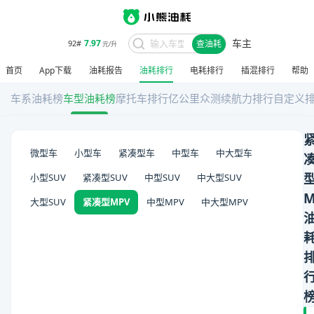
车主
7.97
92#
查油耗
元/升
首页
App下载
油耗报告
油耗排行
电耗排行
插混排行
帮助
车系油耗榜
车型油耗榜
摩托车排行
亿公里众测
续航力排行
自定义
微型车
小型车
紧凑型车
中型车
中大型车
小型SUV
紧凑型SUV
中型SUV
中大型SUV
M
大型SUV
紧凑型MPV
中型MPV
中大型MPV