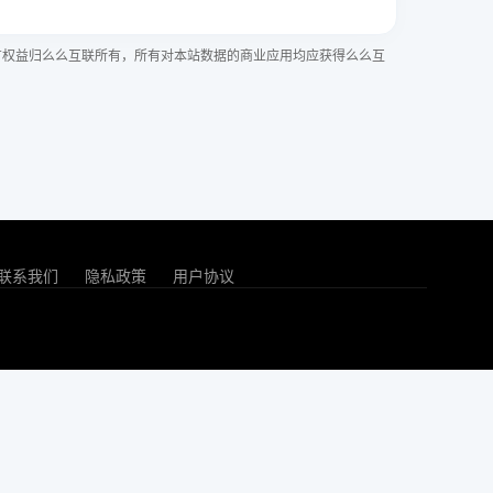
有权益归么么互联所有，所有对本站数据的商业应用均应获得么么互
联系我们
隐私政策
用户协议