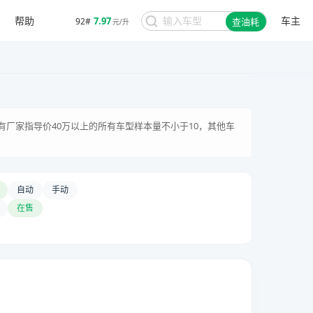
帮助
车主
7.97
92#
查油耗
元/升
有厂家指导价40万以上的所有车型样本量不小于10，其他车
自动
手动
在售