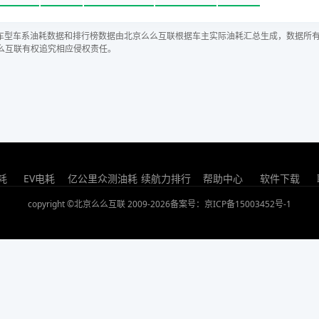
车型车系油耗数据和排行榜数据由北京么么互联根据车主实际油耗汇总生成，数据所
么互联有权追究相应侵权责任。
耗
EV电耗
亿公里众测油耗
续航力排行
帮助中心
软件下载
copyright ©北京么么互联 2009-2026
备案号：京ICP备15003452号-1