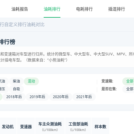
油耗报告
油耗排行
电耗排行
插混排行
行
自定义排行
油耗对比
排行榜
和变速箱对车型进行归并。统计的微型车、中大型车、中大型SUV、MPV、所
统计插电车型。（数据来自：“小熊油耗”）
|
汽油
柴油
混动
变速箱:
全部
|
增压
自吸
是否在售:
全部
2018年后
2019年后
2020年后
2021年后
车主众测油耗
工信部油耗
发动机
变速器
样本数
（L/100km）
（L/100km）