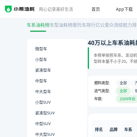
首页
App下载
用心记录美好生活
车系油耗榜
车型油耗榜
摩托车排行
亿公里众测
续航力排
40万以上车系油耗
微型车
本榜单按照车系、发动机
小型车
型样本量不小于20。不
紧凑型车
中型车
燃料类型:
全部
进气类型:
全部
中大型车
年款:
2009年后
小型SUV
紧凑型SUV
中型SUV
排名
品牌
车系
中大型SUV