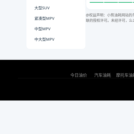
大型SUV
@权益声明：小熊油耗网站的
紧凑型MPV
联的授权许可。未经许可，么
中型MPV
中大型MPV
今日油价
汽车油耗
摩托车油