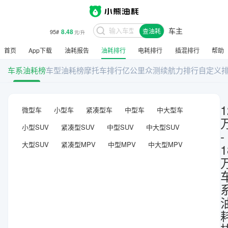
车主
8.48
95#
查油耗
元/升
首页
App下载
油耗报告
油耗排行
电耗排行
插混排行
帮助
车系油耗榜
车型油耗榜
摩托车排行
亿公里众测
续航力排行
自定义
1
微型车
小型车
紧凑型车
中型车
中大型车
小型SUV
紧凑型SUV
中型SUV
中大型SUV
-
大型SUV
紧凑型MPV
中型MPV
中大型MPV
1