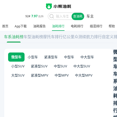
车主
7.97
92#
查油耗
元/升
首页
App下载
油耗报告
油耗排行
电耗排行
插混排行
帮助
车系油耗榜
车型油耗榜
摩托车排行
亿公里众测
续航力排行
自定义
微型车
小型车
紧凑型车
中型车
中大型车
小型SUV
紧凑型SUV
中型SUV
中大型SUV
大型SUV
紧凑型MPV
中型MPV
中大型MPV