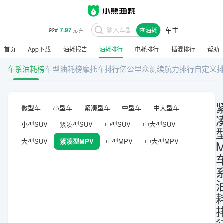
车主
7.97
92#
查油耗
元/升
首页
App下载
油耗报告
油耗排行
电耗排行
插混排行
帮助
车系油耗榜
车型油耗榜
摩托车排行
亿公里众测
续航力排行
自定义
微型车
小型车
紧凑型车
中型车
中大型车
小型SUV
紧凑型SUV
中型SUV
中大型SUV
大型SUV
紧凑型MPV
中型MPV
中大型MPV