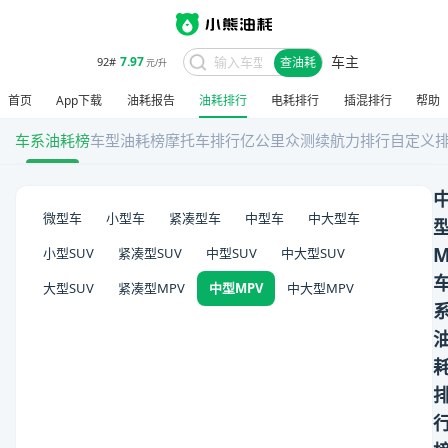
车主
7.97
92#
查油耗
元/升
首页
App下载
油耗报告
油耗排行
电耗排行
插混排行
帮助
车系油耗榜
车型油耗榜
摩托车排行
亿公里众测
续航力排行
自定义
微型车
小型车
紧凑型车
中型车
中大型车
M
小型SUV
紧凑型SUV
中型SUV
中大型SUV
大型SUV
紧凑型MPV
中型MPV
中大型MPV