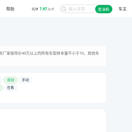
帮助
车主
7.97
92#
查油耗
元/升
有厂家指导价40万以上的所有车型样本量不小于10，其他车
自动
手动
在售