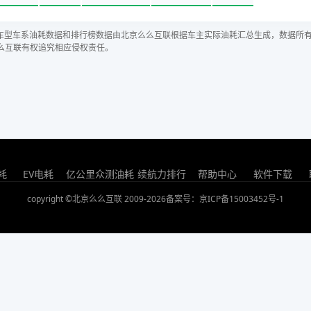
车型车系油耗数据和排行榜数据由北京么么互联根据车主实际油耗汇总生成，数据所
么互联有权追究相应侵权责任。
耗
EV电耗
亿公里众测油耗
续航力排行
帮助中心
软件下载
copyright ©北京么么互联 2009-2026
备案号：京ICP备15003452号-1