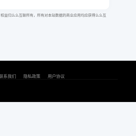
有权益归么么互联所有，所有对本站数据的商业应用均应获得么么互
联系我们
隐私政策
用户协议