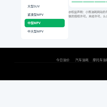
大型SUV
@权益声明：小熊油耗网站的
紧凑型MPV
联的授权许可。未经许可，么
中型MPV
中大型MPV
今日油价
汽车油耗
摩托车油