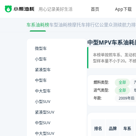
首页
App下载
用心记录美好生活
车系油耗榜
车型油耗榜
摩托车排行
亿公里众测
续航力排
中型MPV车系油耗
微型车
本榜单按照车系、发动机
小型车
型样本量不小于20。不
紧凑型车
中型车
燃料类型:
全部
进气类型:
全部
中大型车
年款:
2009年后
小型SUV
紧凑型SUV
中型SUV
排名
品牌
车系
中大型SUV