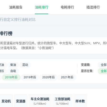
油耗报告
油耗排行
电耗排行
插混排行
行
自定义排行
油耗对比
排行榜
和变速箱对车型进行归并。统计的微型车、中大型车、中大型SUV、MPV、所
统计插电车型。（数据来自：“小熊油耗”）
|
汽油
柴油
混动
变速箱:
全部
|
增压
自吸
是否在售:
全部
2018年后
2019年后
2020年后
2021年后
车主众测油耗
工信部油耗
发动机
变速器
样本数
（L/100km）
（L/100km）