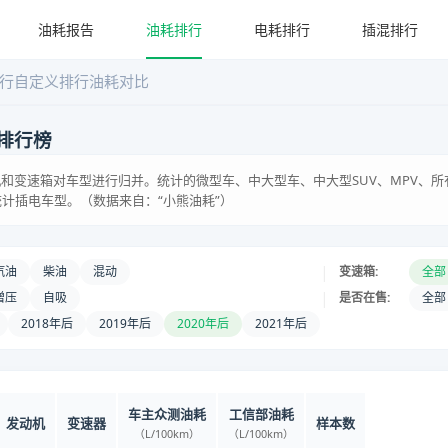
油耗报告
油耗排行
电耗排行
插混排行
行
自定义排行
油耗对比
排行榜
和变速箱对车型进行归并。统计的微型车、中大型车、中大型SUV、MPV、所
统计插电车型。（数据来自：“小熊油耗”）
|
汽油
柴油
混动
变速箱:
全部
|
增压
自吸
是否在售:
全部
2018年后
2019年后
2020年后
2021年后
车主众测油耗
工信部油耗
发动机
变速器
样本数
（L/100km）
（L/100km）