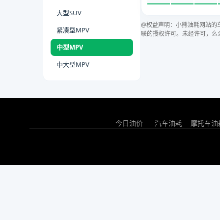
大型SUV
@权益声明：小熊油耗网站的
紧凑型MPV
联的授权许可。未经许可，么
中型MPV
中大型MPV
今日油价
汽车油耗
摩托车油