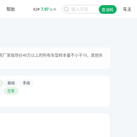
帮助
车主
7.97
92#
查油耗
元/升
有厂家指导价40万以上的所有车型样本量不小于10，其他车
自动
手动
在售