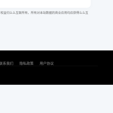
有权益归么么互联所有，所有对本站数据的商业应用均应获得么么互
联系我们
隐私政策
用户协议