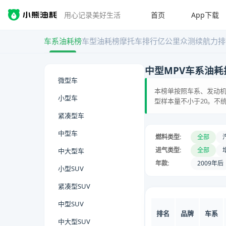
首页
App下载
用心记录美好生活
车系油耗榜
车型油耗榜
摩托车排行
亿公里众测
续航力排
中型MPV车系油耗
微型车
本榜单按照车系、发动机
小型车
型样本量不小于20。不
紧凑型车
中型车
燃料类型:
全部
进气类型:
全部
中大型车
年款:
2009年后
小型SUV
紧凑型SUV
中型SUV
排名
品牌
车系
中大型SUV