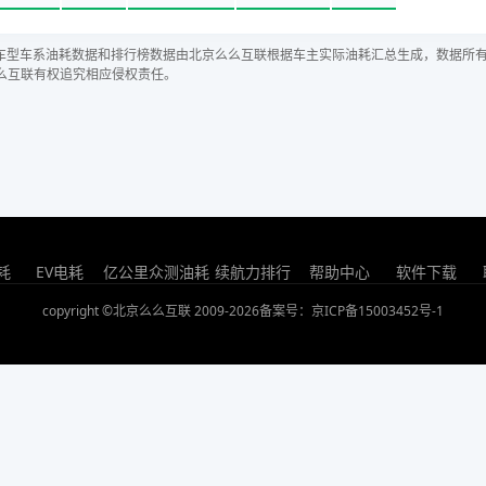
车型车系油耗数据和排行榜数据由北京么么互联根据车主实际油耗汇总生成，数据所
么互联有权追究相应侵权责任。
耗
EV电耗
亿公里众测油耗
续航力排行
帮助中心
软件下载
copyright ©北京么么互联 2009-2026
备案号：京ICP备15003452号-1