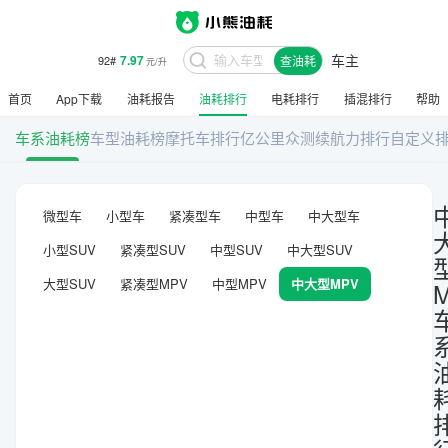
7.97
92#
元/升
车主
查油耗
8.48
95#
元/升
首页
App下载
油耗报告
油耗排行
电耗排行
插混排行
帮助
车系油耗榜
车型油耗榜
摩托车排行
亿公里众测
续航力排行
自定义
微型车
小型车
紧凑型车
中型车
中大型车
小型SUV
紧凑型SUV
中型SUV
中大型SUV
大型SUV
紧凑型MPV
中型MPV
中大型MPV