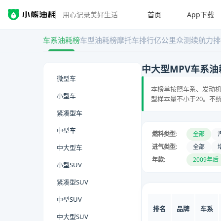
首页
App下载
用心记录美好生活
车系油耗榜
车型油耗榜
摩托车排行
亿公里众测
续航力排
中大型MPV车系油
微型车
本榜单按照车系、发动机
小型车
型样本量不小于20。不
紧凑型车
中型车
燃料类型:
全部
进气类型:
全部
中大型车
年款:
2009年后
小型SUV
紧凑型SUV
中型SUV
排名
品牌
车系
中大型SUV