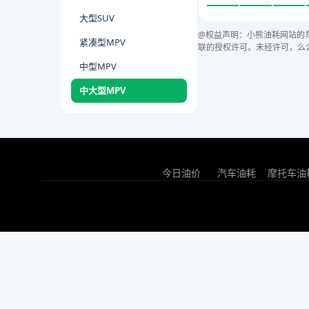
大型SUV
@权益声明：小熊油耗网站的
紧凑型MPV
联的授权许可。未经许可，么
中型MPV
中大型MPV
今日油价
汽车油耗
摩托车油