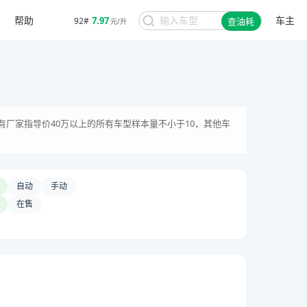
帮助
车主
7.97
92#
查油耗
元/升
有厂家指导价40万以上的所有车型样本量不小于10，其他车
自动
手动
在售