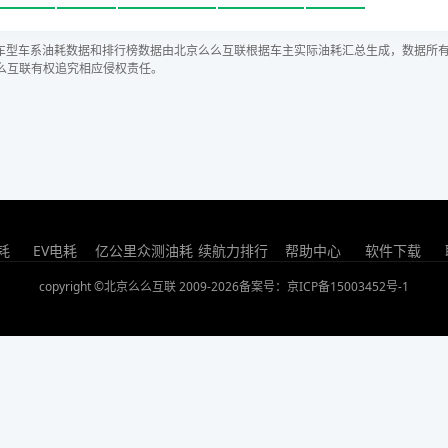
车型车系油耗数据和排行榜数据由北京么么互联根据车主实际油耗汇总生成，数据所
么互联有权追究相应侵权责任。
耗
EV电耗
亿公里众测油耗
续航力排行
帮助中心
软件下载
copyright ©北京么么互联 2009-2026
备案号：京ICP备15003452号-1