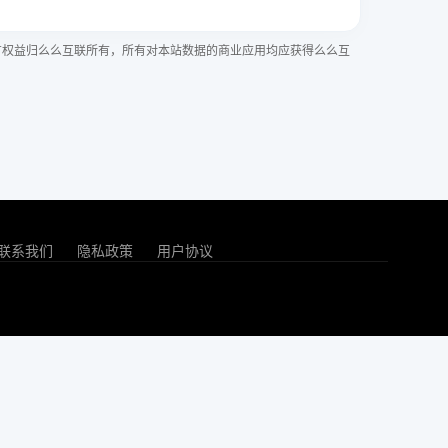
有权益归么么互联所有，所有对本站数据的商业应用均应获得么么互
联系我们
隐私政策
用户协议