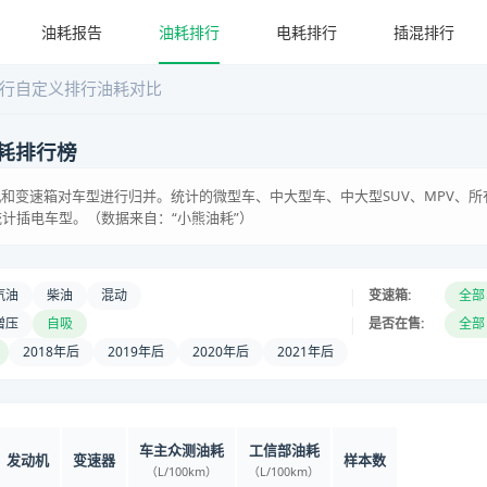
油耗报告
油耗排行
电耗排行
插混排行
行
自定义排行
油耗对比
耗排行榜
和变速箱对车型进行归并。统计的微型车、中大型车、中大型SUV、MPV、所
统计插电车型。（数据来自：“小熊油耗”）
|
汽油
柴油
混动
变速箱:
全部
|
增压
自吸
是否在售:
全部
2018年后
2019年后
2020年后
2021年后
车主众测油耗
工信部油耗
发动机
变速器
样本数
（L/100km）
（L/100km）