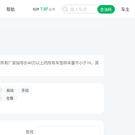
帮助
7.97
车主
92#
查油耗
元/升
所有厂家指导价40万以上的所有车型样本量不小于10，其
自动
手动
在售
查找: