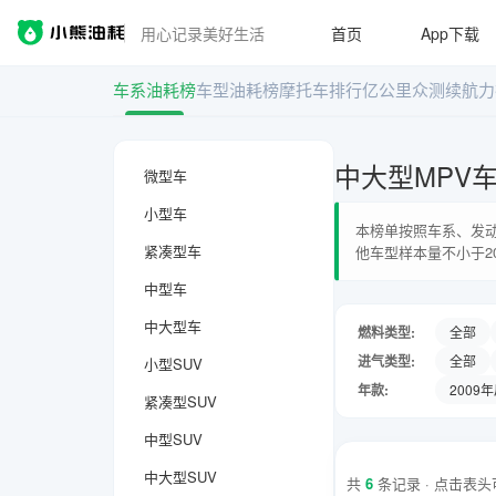
用心记录美好生活
首页
App下载
车系油耗榜
车型油耗榜
摩托车排行
亿公里众测
续航力
中大型MPV
微型车
小型车
本榜单按照车系、发动
紧凑型车
他车型样本量不小于2
中型车
中大型车
燃料类型:
全部
进气类型:
全部
小型SUV
年款:
2009
紧凑型SUV
中型SUV
中大型SUV
共
6
条记录 · 点击表