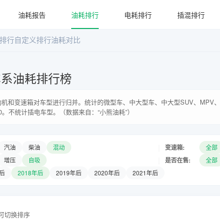
油耗报告
油耗排行
电耗排行
插混排行
排行
自定义排行
油耗对比
车系油耗排行榜
机和变速箱对车型进行归并。统计的微型车、中大型车、中大型SUV、MPV、
0。不统计插电车型。（数据来自：“小熊油耗”）
|
变速箱:
汽油
柴油
混动
全部
|
是否在售:
增压
自吸
全部
年后
2018年后
2019年后
2020年后
2021年后
头可切换排序