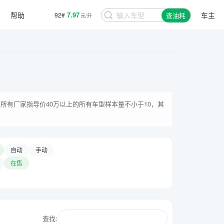
帮助
7.97
车主
92#
查油耗
元/升
所有厂家指导价40万以上的所有车型样本量不小于10，其
自动
手动
在售
查找: