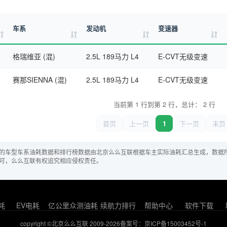
车系
发动机
变速器
格瑞维亚 (混)
2.5L 189马力 L4
E-CVT无级变速
赛那SIENNA (混)
2.5L 189马力 L4
E-CVT无级变速
当前第 1 行到第 2 行，总计： 2 行
首页
上一页
1
下一页
末页
的车型车系油耗数据和排行榜数据由北京么么互联根据车主实际油耗汇总生成，数据
可，么么互联有权追究相应侵权责任。
耗
EV电耗
亿公里众测油耗
续航力排行
帮助中心
软件下载
copyright ©北京么么互联 2009-2026
备案号：京ICP备15003452号-1