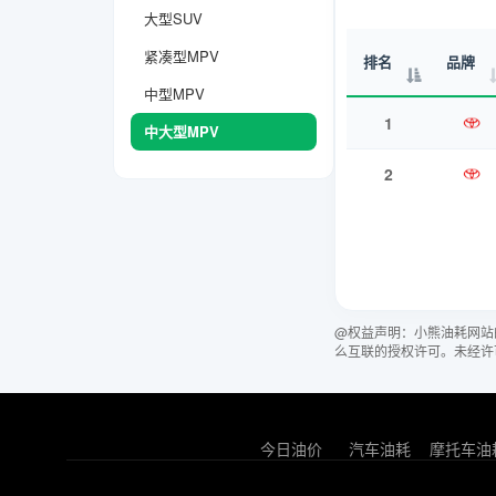
大型SUV
紧凑型MPV
排名
品牌
中型MPV
1
中大型MPV
2
@权益声明：小熊油耗网站
么互联的授权许可。未经许
今日油价
汽车油耗
摩托车油