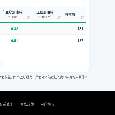
车主众测油耗
工信部油耗
样本数
（L/100km）
（L/100km）
6.32
131
6.51
137
所有权益归么么互联所有，所有对本站数据的商业应用均应获得么
联系我们
隐私政策
用户协议