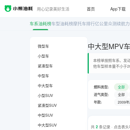
用心记录美好生活
首页
App下载
车系油耗榜
车型油耗榜
摩托车排行
亿公里众测
续航力
中大型MPV
微型车
小型车
本榜单按照车系、发动
紧凑型车
他车型样本量不小于2
中型车
中大型车
燃料类型:
全部
进气类型:
全部
小型SUV
年款:
2009
紧凑型SUV
中型SUV
中大型SUV
共
2
条记录 · 点击表