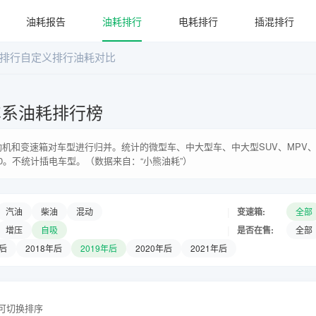
油耗报告
油耗排行
电耗排行
插混排行
排行
自定义排行
油耗对比
车系油耗排行榜
机和变速箱对车型进行归并。统计的微型车、中大型车、中大型SUV、MPV、
0。不统计插电车型。（数据来自：“小熊油耗”）
|
变速箱:
汽油
柴油
混动
全部
|
是否在售:
增压
自吸
全部
年后
2018年后
2019年后
2020年后
2021年后
头可切换排序