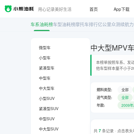
用心记录美好生活
首页
App下载
车系油耗榜
车型油耗榜
摩托车排行
亿公里众测
续航力
中大型MPV
微型车
小型车
本榜单按照车系、发动
紧凑型车
他车型样本量不小于2
中型车
中大型车
燃料类型:
全部
进气类型:
全部
小型SUV
年款:
2009
紧凑型SUV
中型SUV
中大型SUV
共
7
条记录 · 点击表