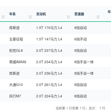
车
车系
发动机
变速器
（
库斯途
1.5T 170马力 L4
8挡自动
五菱征程
1.5T 147马力 L4
6挡手动
别克GL8
2.0T 237马力 L4
9挡自动
荣威iMAX8
2.0T 234马力 L4
8挡手自一体
库斯途
2.0T 236马力 L4
8挡手自一体
大通G10
2.0T 261马力 L4
8挡自动
风行M7
2.0T 224马力 L4
8挡自动
当前第 1 行到第 7 行，总计： 7 行