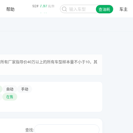
7.97
92#
元/升
帮助
车主
查油耗
8.48
95#
元/升
所有厂家指导价40万以上的所有车型样本量不小于10，其
自动
手动
在售
查找: