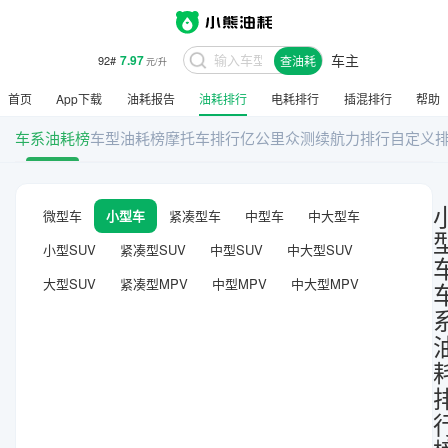
7.97
92#
元/升
车主
查油耗
8.48
95#
元/升
首页
App下载
油耗报告
油耗排行
电耗排行
插混排行
帮助
车系油耗榜
车型油耗榜
摩托车排行
亿公里众测
续航力排行
自定义
微型车
小型车
紧凑型车
中型车
中大型车
小型SUV
紧凑型SUV
中型SUV
中大型SUV
大型SUV
紧凑型MPV
中型MPV
中大型MPV