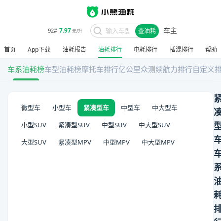
车主
7.97
92#
查油耗
元/升
首页
App下载
油耗报告
油耗排行
电耗排行
插混排行
帮助
车系油耗榜
车型油耗榜
摩托车排行
亿公里众测
续航力排行
自定义
微型车
小型车
紧凑型车
中型车
中大型车
小型SUV
紧凑型SUV
中型SUV
中大型SUV
大型SUV
紧凑型MPV
中型MPV
中大型MPV