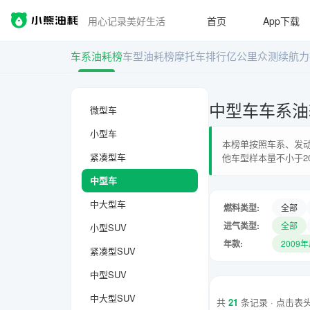
用心记录美好生活
首页
App下载
车系油耗榜
车型油耗榜
摩托车排行
亿公里众测
续航力
中型车车系油
微型车
小型车
本榜单按照车系、发动
紧凑型车
他车型样本量不小于2
中型车
中大型车
燃料类型:
全部
进气类型:
全部
小型SUV
年款:
2009
紧凑型SUV
中型SUV
中大型SUV
共
21
条记录 · 点击表