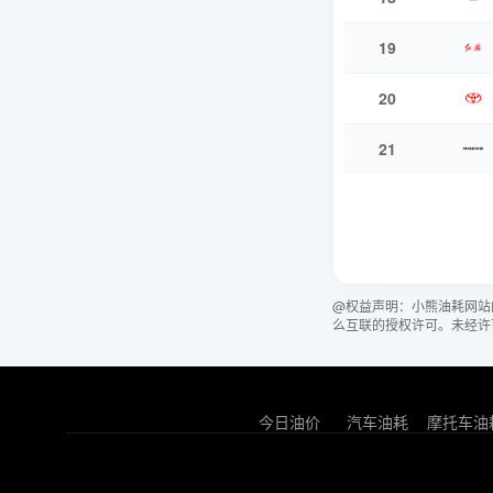
19
20
21
@权益声明：小熊油耗网站
么互联的授权许可。未经许
今日油价
汽车油耗
摩托车油