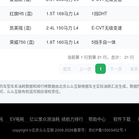
红旗H5 (混)
1.5T 169马力 L4
1挡DHT
凯美瑞 (混)
2.4L 150马力 L4
E-CVT无级变速
荣威750 (混)
1.8T 160马力 L4
5挡手自一体
当前第 1 行到第 21 行，总计： 21 行
首页
上一页
1
下一页
末页
的车型车系油耗数据和排行榜数据由北京么么互联根据车主实际油耗汇总生成，数据
可，么么互联有权追究相应侵权责任。
耗
EV电耗
亿公里众测油耗
续航力排行
帮助中心
软件下载
copyright ©北京么么互联 2009-2026
备案号：京ICP备15003452号-1