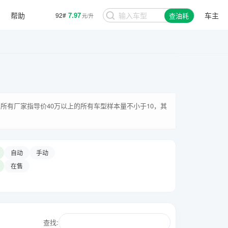
帮助
7.97
车主
92#
查油耗
元/升
所有厂家指导价40万以上的所有车型样本量不小于10，其
自动
手动
在售
查找: