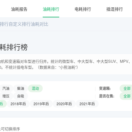
油耗报告
油耗排行
电耗排行
插混排行
排行
自定义排行
油耗对比
耗排行榜
机和变速箱对车型进行归并。统计的微型车、中大型车、中大型SUV、MPV、
0。不统计插电车型。（数据来自：“小熊油耗”）
|
变速箱:
汽油
柴油
混动
全部
|
是否在售:
增压
自吸
全部
年后
2018年后
2019年后
2020年后
2021年后
头可切换排序