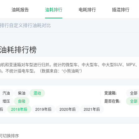
油耗报告
油耗排行
电耗排行
插混排行
排行
自定义排行
油耗对比
油耗排行榜
机和变速箱对车型进行归并。统计的微型车、中大型车、中大型SUV、MPV、
0。不统计插电车型。（数据来自：“小熊油耗”）
|
变速箱:
汽油
柴油
混动
全部
|
是否在售:
增压
自吸
全部
年后
2018年后
2019年后
2020年后
2021年后
头可切换排序