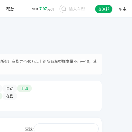
帮助
7.97
车主
92#
查油耗
元/升
所有厂家指导价40万以上的所有车型样本量不小于10，其
自动
手动
在售
查找: