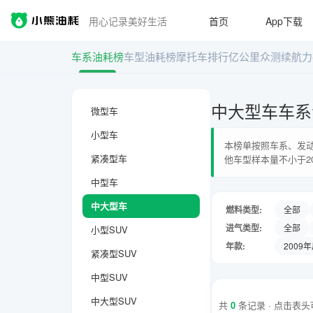
用心记录美好生活
首页
App下载
车系油耗榜
车型油耗榜
摩托车排行
亿公里众测
续航力
中大型车车系
微型车
小型车
本榜单按照车系、发动
紧凑型车
他车型样本量不小于2
中型车
中大型车
燃料类型:
全部
进气类型:
全部
小型SUV
年款:
2009
紧凑型SUV
中型SUV
中大型SUV
共
0
条记录 · 点击表