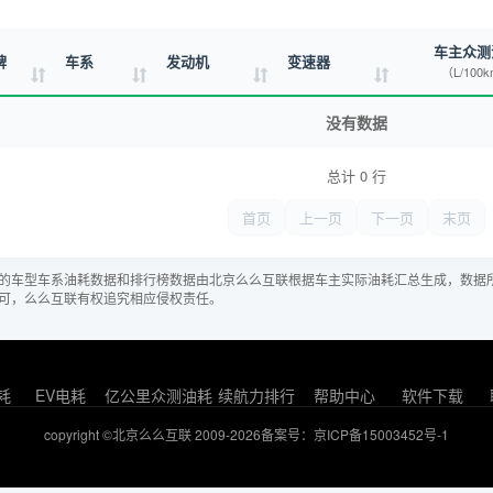
车主众测
牌
车系
发动机
变速器
（L/100
没有数据
总计 0 行
首页
上一页
下一页
末页
的车型车系油耗数据和排行榜数据由北京么么互联根据车主实际油耗汇总生成，数据
可，么么互联有权追究相应侵权责任。
耗
EV电耗
亿公里众测油耗
续航力排行
帮助中心
软件下载
copyright ©北京么么互联 2009-2026
备案号：京ICP备15003452号-1