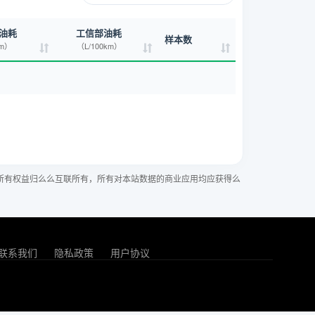
油耗
工信部油耗
样本数
km）
（L/100km）
所有权益归么么互联所有，所有对本站数据的商业应用均应获得么
联系我们
隐私政策
用户协议