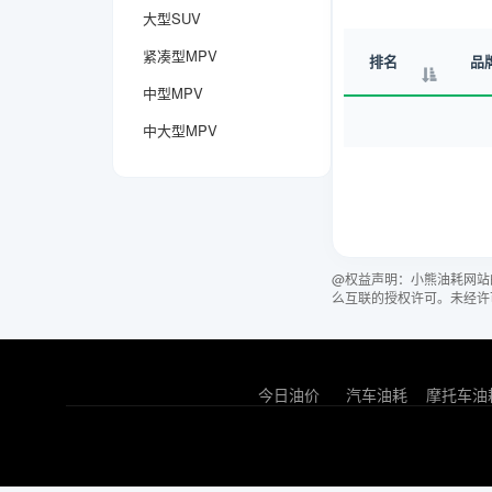
大型SUV
紧凑型MPV
排名
品
中型MPV
中大型MPV
@权益声明：小熊油耗网站
么互联的授权许可。未经许
今日油价
汽车油耗
摩托车油