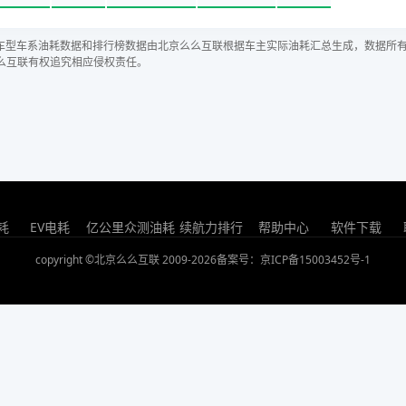
车型车系油耗数据和排行榜数据由北京么么互联根据车主实际油耗汇总生成，数据所
么互联有权追究相应侵权责任。
耗
EV电耗
亿公里众测油耗
续航力排行
帮助中心
软件下载
copyright ©北京么么互联 2009-2026
备案号：京ICP备15003452号-1