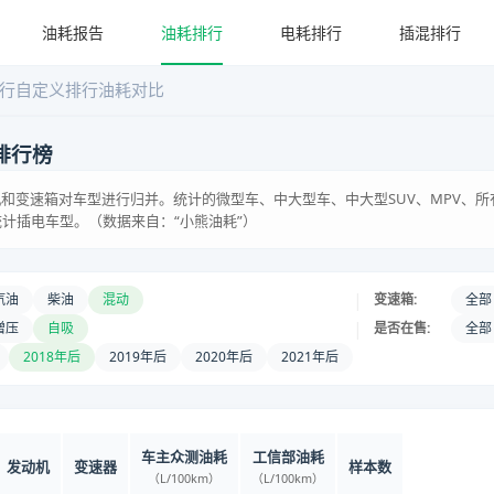
油耗报告
油耗排行
电耗排行
插混排行
行
自定义排行
油耗对比
排行榜
和变速箱对车型进行归并。统计的微型车、中大型车、中大型SUV、MPV、所
统计插电车型。（数据来自：“小熊油耗”）
|
汽油
柴油
混动
变速箱:
全部
|
增压
自吸
是否在售:
全部
2018年后
2019年后
2020年后
2021年后
车主众测油耗
工信部油耗
发动机
变速器
样本数
（L/100km）
（L/100km）