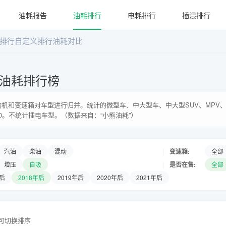
油耗报告
油耗排行
电耗排行
插混排行
排行
自定义排行
油耗对比
油耗排行榜
机和变速箱对车型进行归并。统计的微型车、中大型车、中大型SUV、MPV、
0。不统计插电车型。（数据来自：“小熊油耗”）
|
变速箱:
汽油
柴油
混动
全部
|
是否在售:
增压
自吸
全部
年后
2018年后
2019年后
2020年后
2021年后
头可切换排序