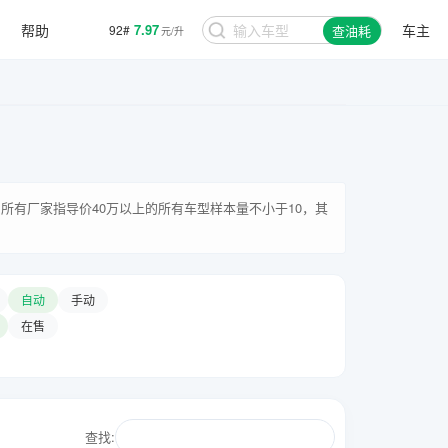
帮助
7.97
车主
92#
查油耗
元/升
所有厂家指导价40万以上的所有车型样本量不小于10，其
自动
手动
在售
查找: