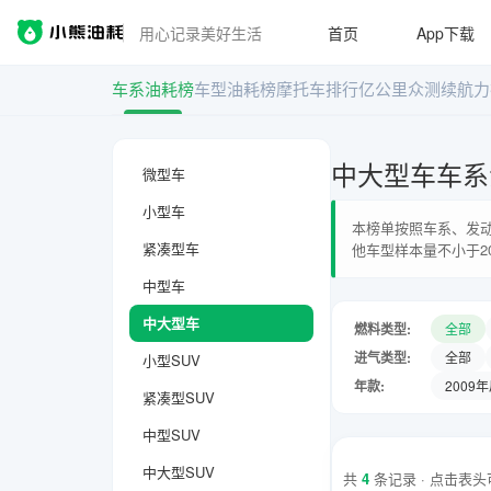
用心记录美好生活
首页
App下载
车系油耗榜
车型油耗榜
摩托车排行
亿公里众测
续航力
中大型车车系
微型车
小型车
本榜单按照车系、发动
紧凑型车
他车型样本量不小于2
中型车
中大型车
燃料类型:
全部
进气类型:
全部
小型SUV
年款:
2009
紧凑型SUV
中型SUV
中大型SUV
共
4
条记录 · 点击表