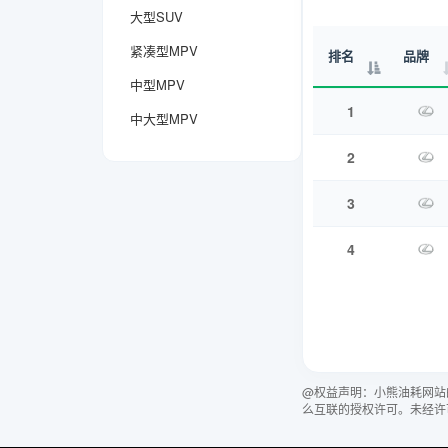
大型SUV
紧凑型MPV
排名
品牌
中型MPV
1
中大型MPV
2
3
4
@权益声明：小熊油耗网站
么互联的授权许可。未经许