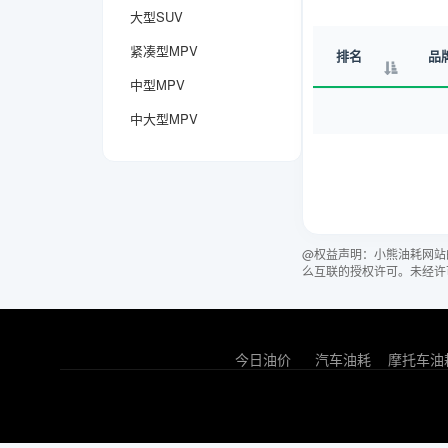
大型SUV
紧凑型MPV
排名
品
中型MPV
中大型MPV
@权益声明：小熊油耗网站
么互联的授权许可。未经许
今日油价
汽车油耗
摩托车油