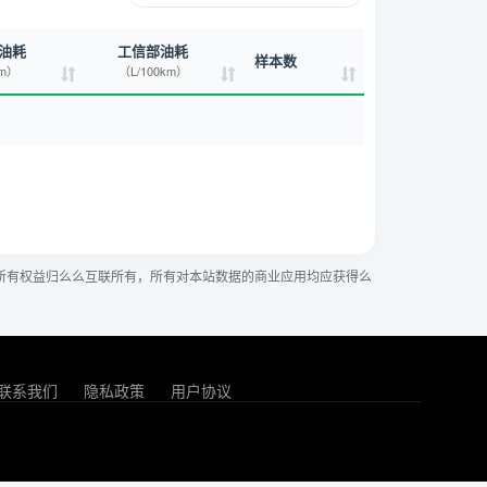
油耗
工信部油耗
样本数
km）
（L/100km）
所有权益归么么互联所有，所有对本站数据的商业应用均应获得么
联系我们
隐私政策
用户协议