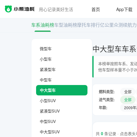
用心记录美好生活
首页
App下载
车系油耗榜
车型油耗榜
摩托车排行
亿公里众测
续航力
中大型车车系
微型车
小型车
本榜单按照车系、发动
紧凑型车
他车型样本量不小于2
中型车
中大型车
燃料类型:
全部
进气类型:
全部
小型SUV
年款:
2009
紧凑型SUV
中型SUV
中大型SUV
共
0
条记录 · 点击表