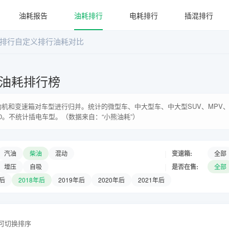
油耗报告
油耗排行
电耗排行
插混排行
排行
自定义排行
油耗对比
油耗排行榜
机和变速箱对车型进行归并。统计的微型车、中大型车、中大型SUV、MPV、
0。不统计插电车型。（数据来自：“小熊油耗”）
|
变速箱:
汽油
柴油
混动
全部
|
是否在售:
增压
自吸
全部
年后
2018年后
2019年后
2020年后
2021年后
头可切换排序