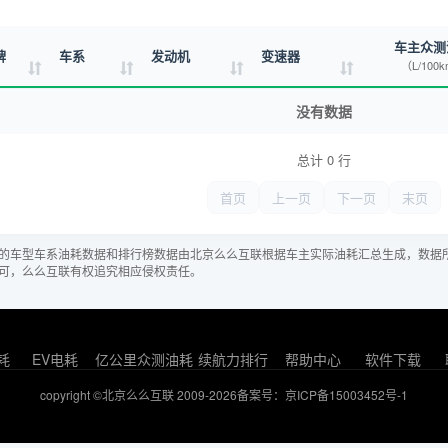
车主众测
牌
车系
发动机
变速器
（L/100
没有数据
总计 0 行
首页
上一页
下一页
末页
的车型车系油耗数据和排行榜数据由北京么么互联根据车主实际油耗汇总生成，数据
可，么么互联有权追究相应侵权责任。
耗
EV电耗
亿公里众测油耗
续航力排行
帮助中心
软件下载
copyright ©北京么么互联 2009-2026
备案号：京ICP备15003452号-1