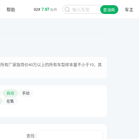
7.97
92#
帮助
车主
查油耗
元/升
8.48
95#
元/升
所有厂家指导价40万以上的所有车型样本量不小于10，其
自动
手动
在售
查找: