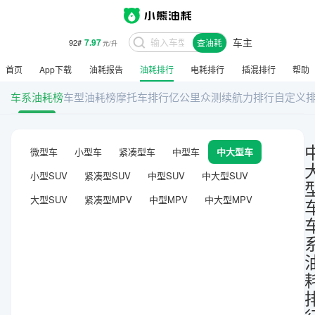
7.97
92#
元/升
车主
查油耗
8.48
95#
元/升
首页
App下载
油耗报告
油耗排行
电耗排行
插混排行
帮助
车系油耗榜
车型油耗榜
摩托车排行
亿公里众测
续航力排行
自定义
微型车
小型车
紧凑型车
中型车
中大型车
小型SUV
紧凑型SUV
中型SUV
中大型SUV
大型SUV
紧凑型MPV
中型MPV
中大型MPV