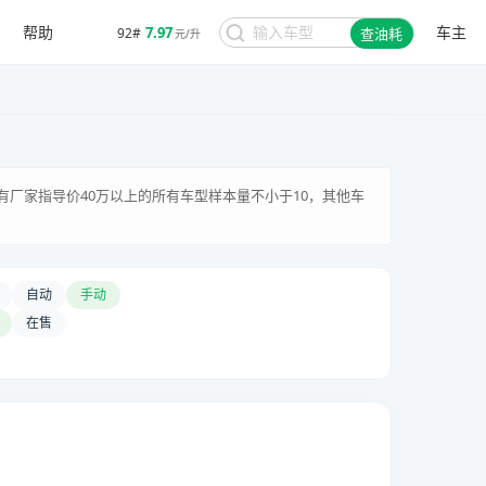
帮助
车主
7.97
92#
查油耗
元/升
有厂家指导价40万以上的所有车型样本量不小于10，其他车
自动
手动
在售