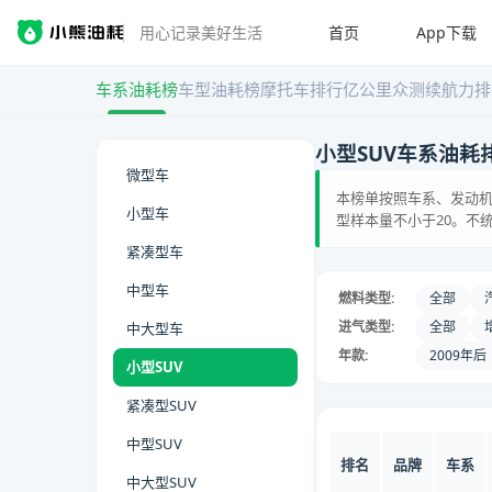
首页
App下载
用心记录美好生活
车系油耗榜
车型油耗榜
摩托车排行
亿公里众测
续航力排
小型SUV车系油耗
微型车
本榜单按照车系、发动机
小型车
型样本量不小于20。不
紧凑型车
中型车
燃料类型:
全部
进气类型:
全部
中大型车
年款:
2009年后
小型SUV
紧凑型SUV
中型SUV
排名
品牌
车系
中大型SUV