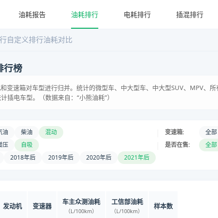
油耗报告
油耗排行
电耗排行
插混排行
行
自定义排行
油耗对比
排行榜
和变速箱对车型进行归并。统计的微型车、中大型车、中大型SUV、MPV、所
统计插电车型。（数据来自：“小熊油耗”）
|
汽油
柴油
混动
变速箱:
全部
|
增压
自吸
是否在售:
全部
2018年后
2019年后
2020年后
2021年后
车主众测油耗
工信部油耗
发动机
变速器
样本数
（L/100km）
（L/100km）