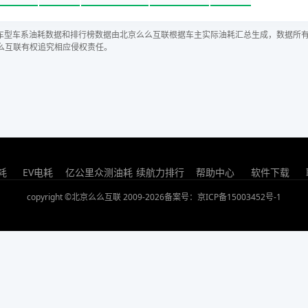
车型车系油耗数据和排行榜数据由北京么么互联根据车主实际油耗汇总生成，数据所
么互联有权追究相应侵权责任。
耗
EV电耗
亿公里众测油耗
续航力排行
帮助中心
软件下载
copyright ©北京么么互联 2009-2026
备案号：京ICP备15003452号-1