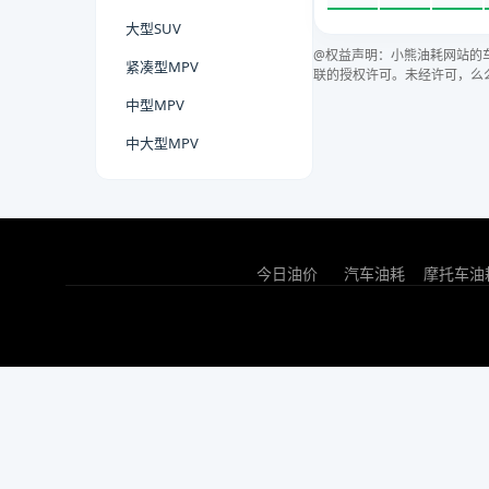
大型SUV
@权益声明：小熊油耗网站的
紧凑型MPV
联的授权许可。未经许可，么
中型MPV
中大型MPV
今日油价
汽车油耗
摩托车油