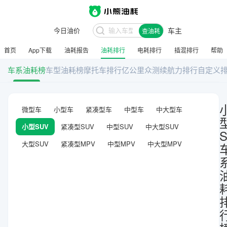
今日油价
车主
查油耗
首页
App下载
油耗报告
油耗排行
电耗排行
插混排行
帮助
车系油耗榜
车型油耗榜
摩托车排行
亿公里众测
续航力排行
自定义
微型车
小型车
紧凑型车
中型车
中大型车
小型SUV
紧凑型SUV
中型SUV
中大型SUV
大型SUV
紧凑型MPV
中型MPV
中大型MPV