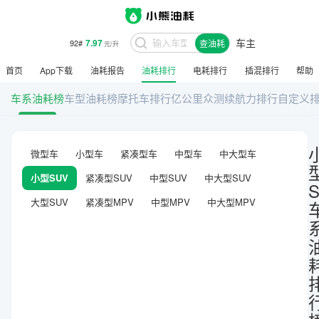
7.97
92#
元/升
车主
查油耗
8.48
95#
元/升
首页
App下载
油耗报告
油耗排行
电耗排行
插混排行
帮助
车系油耗榜
车型油耗榜
摩托车排行
亿公里众测
续航力排行
自定义
微型车
小型车
紧凑型车
中型车
中大型车
小型SUV
紧凑型SUV
中型SUV
中大型SUV
大型SUV
紧凑型MPV
中型MPV
中大型MPV