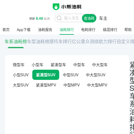
车主
8.48
95#
查油耗
元/升
首页
App下载
油耗报告
油耗排行
电耗排行
插混排行
帮助
车系油耗榜
车型油耗榜
摩托车排行
亿公里众测
续航力排行
自定义
微型车
小型车
紧凑型车
中型车
中大型车
小型SUV
紧凑型SUV
中型SUV
中大型SUV
大型SUV
紧凑型MPV
中型MPV
中大型MPV