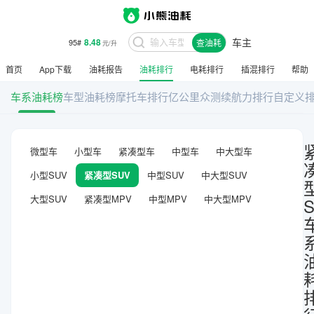
车主
8.48
95#
查油耗
元/升
首页
App下载
油耗报告
油耗排行
电耗排行
插混排行
帮助
车系油耗榜
车型油耗榜
摩托车排行
亿公里众测
续航力排行
自定义
微型车
小型车
紧凑型车
中型车
中大型车
小型SUV
紧凑型SUV
中型SUV
中大型SUV
大型SUV
紧凑型MPV
中型MPV
中大型MPV