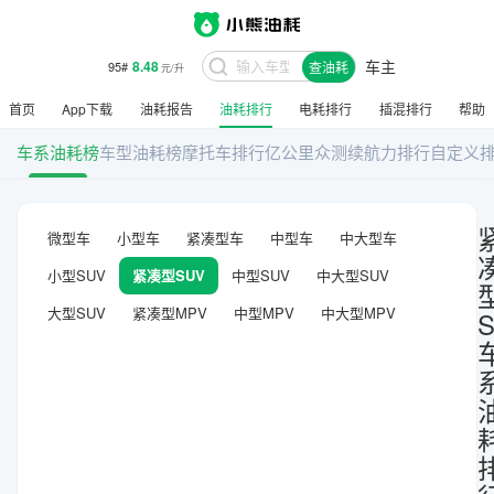
车主
8.48
95#
查油耗
元/升
首页
App下载
油耗报告
油耗排行
电耗排行
插混排行
帮助
车系油耗榜
车型油耗榜
摩托车排行
亿公里众测
续航力排行
自定义
微型车
小型车
紧凑型车
中型车
中大型车
小型SUV
紧凑型SUV
中型SUV
中大型SUV
大型SUV
紧凑型MPV
中型MPV
中大型MPV