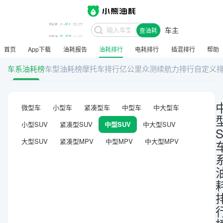
车主
8.48
95#
查油耗
元/升
首页
App下载
油耗报告
油耗排行
电耗排行
插混排行
帮助
车系油耗榜
车型油耗榜
摩托车排行
亿公里众测
续航力排行
自定义
微型车
小型车
紧凑型车
中型车
中大型车
小型SUV
紧凑型SUV
中型SUV
中大型SUV
大型SUV
紧凑型MPV
中型MPV
中大型MPV