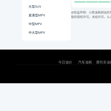
大型SUV
@权益声明：小熊油耗网站的
紧凑型MPV
联的授权许可。未经许可，么
中型MPV
中大型MPV
今日油价
汽车油耗
摩托车油