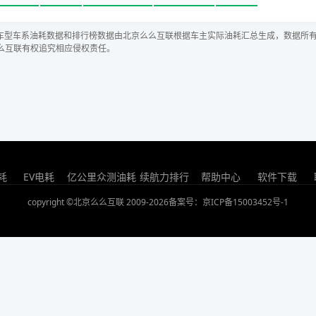
车型车系油耗数据和排行榜数据由北京么么互联根据车主实际油耗汇总生成，数据所
么互联有权追究相应侵权责任。
耗
EV电耗
亿公里众测油耗
续航力排行
帮助中心
软件下载
copyright ©北京么么互联 2009-2026
备案号：京ICP备15003452号-1