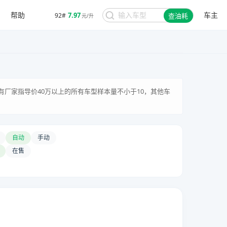
帮助
车主
7.97
92#
查油耗
元/升
有厂家指导价40万以上的所有车型样本量不小于10，其他车
自动
手动
在售