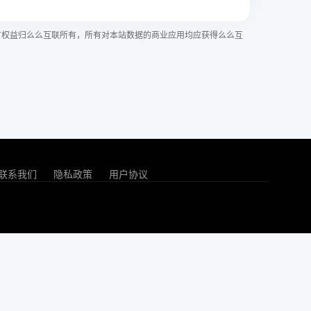
有权益归么么互联所有，所有对本站数据的商业应用均应获得么么互
联系我们
隐私政策
用户协议