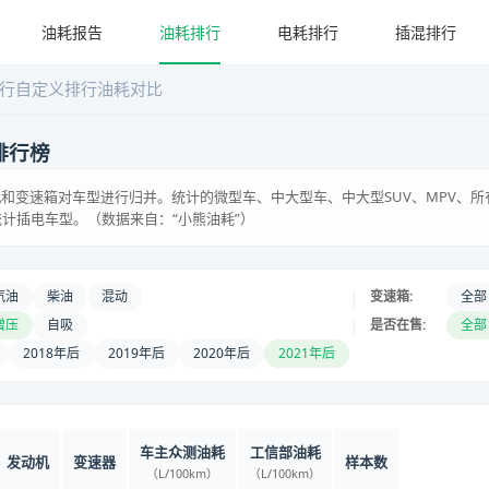
油耗报告
油耗排行
电耗排行
插混排行
行
自定义排行
油耗对比
排行榜
和变速箱对车型进行归并。统计的微型车、中大型车、中大型SUV、MPV、所
统计插电车型。（数据来自：“小熊油耗”）
|
汽油
柴油
混动
变速箱:
全部
|
增压
自吸
是否在售:
全部
2018年后
2019年后
2020年后
2021年后
车主众测油耗
工信部油耗
发动机
变速器
样本数
（L/100km）
（L/100km）