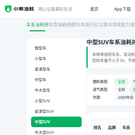
首页
App下载
用心记录美好生活
车系油耗榜
车型油耗榜
摩托车排行
亿公里众测
续航力排
中型SUV车系油耗
微型车
本榜单按照车系、发动机
小型车
型样本量不小于20。不
紧凑型车
中型车
燃料类型:
全部
进气类型:
全部
中大型车
年款:
2009年后
小型SUV
紧凑型SUV
中型SUV
排名
品牌
车系
中大型SUV