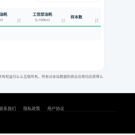
油耗
工信部油耗
样本数
km）
（L/100km）
所有权益归么么互联所有，所有对本站数据的商业应用均应获得么
联系我们
隐私政策
用户协议