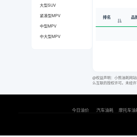
大型SUV
紧凑型MPV
排名
品
中型MPV
中大型MPV
@权益声明：小熊油耗网站
么互联的授权许可。未经许
今日油价
汽车油耗
摩托车油