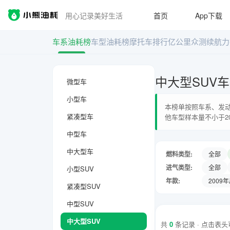
用心记录美好生活
首页
App下载
车系油耗榜
车型油耗榜
摩托车排行
亿公里众测
续航力
中大型SUV
微型车
小型车
本榜单按照车系、发动
紧凑型车
他车型样本量不小于2
中型车
中大型车
燃料类型:
全部
进气类型:
全部
小型SUV
年款:
2009
紧凑型SUV
中型SUV
中大型SUV
共
0
条记录 · 点击表