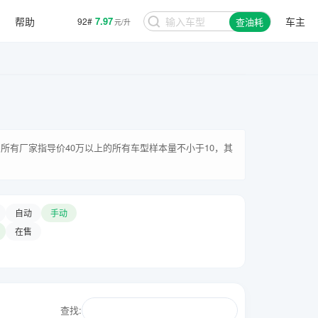
帮助
7.97
车主
92#
查油耗
元/升
所有厂家指导价40万以上的所有车型样本量不小于10，其
自动
手动
在售
查找: