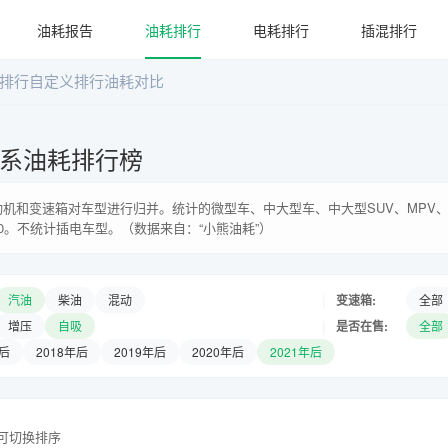
油耗报告
油耗排行
电耗排行
插混排行
排行
自定义排行
油耗对比
车系油耗排行榜
机和变速箱对车型进行归并。统计的微型车、中大型车、中大型SUV、MPV、
0。不统计插电车型。（数据来自：“小熊油耗”）
|
变速箱:
汽油
柴油
混动
全部
|
是否在售:
增压
自吸
全部
年后
2018年后
2019年后
2020年后
2021年后
头可切换排序