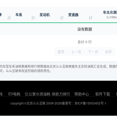
车主众测
牌
车系
发动机
变速器
（L/100
没有数据
总计 0 行
首页
上一页
下一页
末页
的车型车系油耗数据和排行榜数据由北京么么互联根据车主实际油耗汇总生成，数据
可，么么互联有权追究相应侵权责任。
耗
EV电耗
亿公里众测油耗
续航力排行
帮助中心
软件下载
copyright ©北京么么互联 2009-2026
备案号：京ICP备15003452号-1