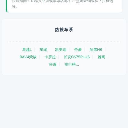
快速指南：1. 输入品牌或车系名称；2. 点击查询或从下拉框选
择。
热搜车系
星越L
星瑞
凯美瑞
帝豪
哈弗H6
RAV4荣放
卡罗拉
长安CS75PLUS
雅阁
轩逸
排行榜...