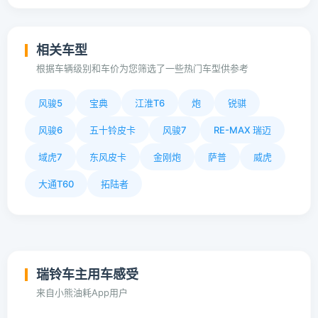
相关车型
根据车辆级别和车价为您筛选了一些热门车型供参考
风骏5
宝典
江淮T6
炮
锐骐
风骏6
五十铃皮卡
风骏7
RE-MAX 瑞迈
域虎7
东风皮卡
金刚炮
萨普
威虎
大通T60
拓陆者
瑞铃车主用车感受
来自小熊油耗App用户