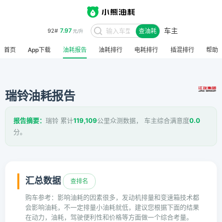
车主
7.97
92#
查油耗
元/升
首页
App下载
油耗报告
油耗排行
电耗排行
插混排行
帮助
瑞铃油耗报告
报告摘要：
瑞铃 累计
119,109
公里众测数据， 车主综合满意度
0.0
分。
汇总数据
查排名
购车参考：影响油耗的因素很多，发动机排量和变速箱技术都
会影响油耗，不一定排量小油耗就低，建议您根据下面的结果
在动力，油耗，驾驶便利性和价格等方面做一个综合考量。