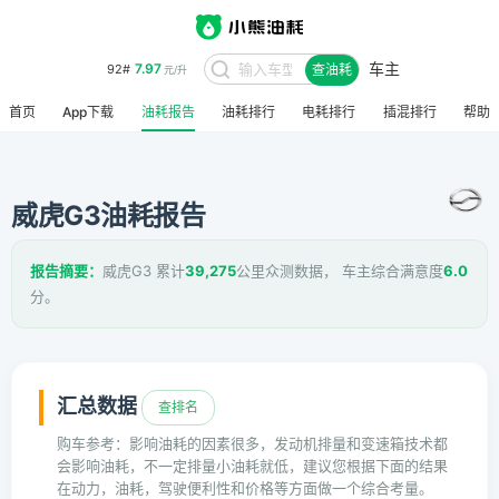
车主
7.97
92#
查油耗
元/升
首页
App下载
油耗报告
油耗排行
电耗排行
插混排行
帮助
威虎G3油耗报告
报告摘要：
威虎G3 累计
39,275
公里众测数据， 车主综合满意度
6.0
分。
汇总数据
查排名
购车参考：影响油耗的因素很多，发动机排量和变速箱技术都
会影响油耗，不一定排量小油耗就低，建议您根据下面的结果
在动力，油耗，驾驶便利性和价格等方面做一个综合考量。