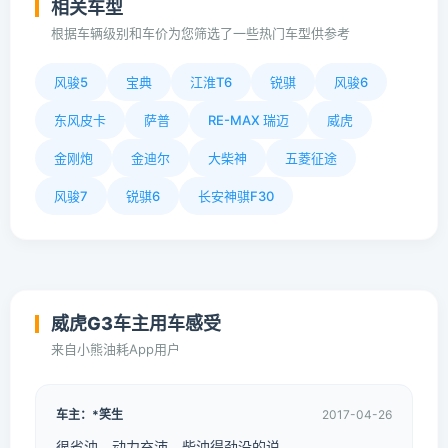
相关车型
根据车辆级别和车价为您筛选了一些热门车型供参考
风骏5
宝典
江淮T6
锐骐
风骏6
东风皮卡
萨普
RE-MAX 瑞迈
威虎
金刚炮
金迪尔
大柴神
五菱征途
风骏7
锐骐6
长安神骐F30
威虎G3车主用车感受
来自小熊油耗App用户
车主：*笑生
2017-04-26
很省油，动力充沛，柴油得劲没的说。