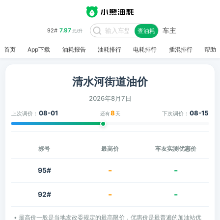
车主
7.97
92#
查油耗
元/升
首页
App下载
油耗报告
油耗排行
电耗排行
插混排行
帮助
清水河街道油价
2026年8月7日
08-01
8
08-15
上次调价：
下次调价：
还有
天
标号
最高价
车友实测优惠价
-
-
95#
-
-
92#
• 最高价一般是当地发改委规定的最高限价，优惠价是最普遍的加油站优