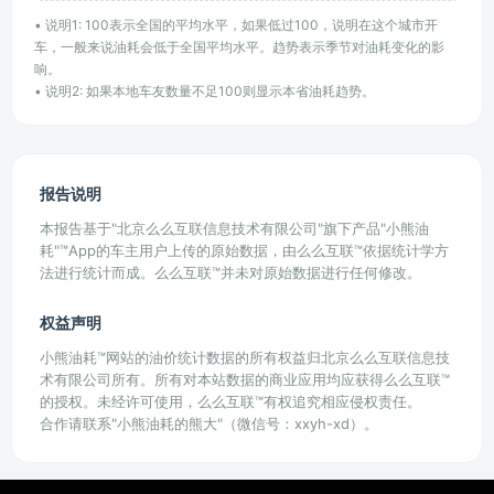
• 说明1: 100表示全国的平均水平，如果低过100，说明在这个城市开
车，一般来说油耗会低于全国平均水平。趋势表示季节对油耗变化的影
响。
• 说明2: 如果本地车友数量不足100则显示本省油耗趋势。
报告说明
本报告基于"北京么么互联信息技术有限公司"旗下产品"小熊油
耗"™App的车主用户上传的原始数据，由么么互联™依据统计学方
法进行统计而成。么么互联™并未对原始数据进行任何修改。
权益声明
小熊油耗™网站的油价统计数据的所有权益归北京么么互联信息技
术有限公司所有。所有对本站数据的商业应用均应获得么么互联™
的授权。未经许可使用，么么互联™有权追究相应侵权责任。
合作请联系"小熊油耗的熊大"（微信号：xxyh-xd）。