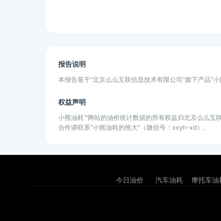
报告说明
本报告基于"北京么么互联信息技术有限公司"旗下产品"
权益声明
小熊油耗™网站的油价统计数据的所有权益归北京么么互
合作请联系"小熊油耗的熊大"（微信号：xxyh-xd）。
今日油价
汽车油耗
摩托车油