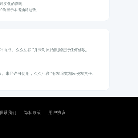
油耗变化的影响。
100则显示本省油耗趋势。
统计而成。么么互联™并未对原始数据进行任何修改。
权。未经许可使用，么么互联™有权追究相应侵权责任。
联系我们
隐私政策
用户协议