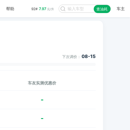
帮助
车主
7.97
92#
查油耗
元/升
08-15
下次调价：
车友实测优惠价
-
-