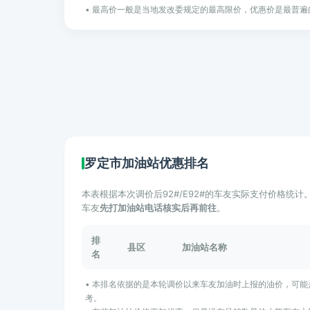
• 最高价一般是当地发改委规定的最高限价，优惠价是最普遍
罗定市加油站优惠排名
本表根据本次调价后92#/E92#的车友实际支付价格统
车友
先打加油站电话核实后再前往
。
排
县区
加油站名称
名
• 本排名依据的是本轮调价以来车友加油时上报的油价，可
考。