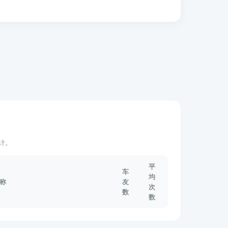
计。
平
车
均
称
友
次
数
数