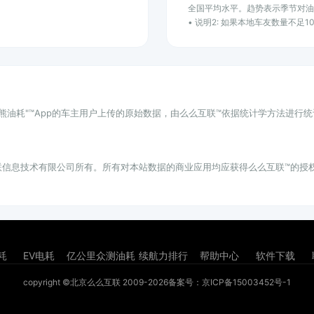
全国平均水平。趋势表示季节对
• 说明2: 如果本地车友数量不足
小熊油耗"™App的车主用户上传的原始数据，由么么互联™依据统计学方法进行
联信息技术有限公司所有。所有对本站数据的商业应用均应获得么么互联™的授
耗
EV电耗
亿公里众测油耗
续航力排行
帮助中心
软件下载
copyright ©北京么么互联 2009-2026
备案号：京ICP备15003452号-1