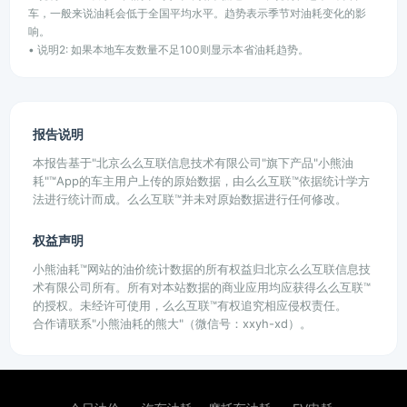
车，一般来说油耗会低于全国平均水平。趋势表示季节对油耗变化的影
响。
• 说明2: 如果本地车友数量不足100则显示本省油耗趋势。
报告说明
本报告基于"北京么么互联信息技术有限公司"旗下产品"小熊油
耗"™App的车主用户上传的原始数据，由么么互联™依据统计学方
法进行统计而成。么么互联™并未对原始数据进行任何修改。
权益声明
小熊油耗™网站的油价统计数据的所有权益归北京么么互联信息技
术有限公司所有。所有对本站数据的商业应用均应获得么么互联™
的授权。未经许可使用，么么互联™有权追究相应侵权责任。
合作请联系"小熊油耗的熊大"（微信号：xxyh-xd）。