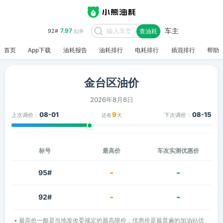
车主
7.97
92#
查油耗
元/升
首页
App下载
油耗报告
油耗排行
电耗排行
插混排行
帮助
金台区油价
2026年8月6日
08-01
9
08-15
上次调价：
下次调价：
还有
天
标号
最高价
车友实测优惠价
-
-
95#
-
-
92#
• 最高价一般是当地发改委规定的最高限价，优惠价是最普遍的加油站优