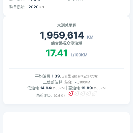
整备质量
2020
KG
众测总里程
1,959,614
KM
综合路况众测油耗
17.41
L/100KM
平均油费
1.39
元/公里
(按92#汽油7.97元/升)
工信部油耗
:
-
(综合)
L/100KM
低油耗
14.94
| 高油耗
19.89
L/100KM
L/100KM
油耗评级:
（0.6分）