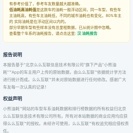
有参考价值了，参考车友数量越大越准确。
低油耗高油耗值
是这款车的油耗一般浮动区间，同一车型，有些车
主油耗高，有些车主油耗低，不同的城市油耗也有变化，80%车主
的 实际油耗是在浮动区间以内的。
部分早期车型有些样本没有总里程数据，已从统计图中忽略。
查看整个车系的油耗报告，请点击这里:
汉 油耗报告
报告说明
本报告基于"北京么么互联信息技术有限公司"旗下产品"小熊油
耗"™App的车主用户上传的原始数据，由么么互联™依据统计学方法
进行统计而成。么么互联™并未对原始数据进行任何修改。感谢广大
车友每一次认真的记录！
权益声明
小熊油耗™网站的车型车系油耗数据和排行榜数据的所有权益归北京
么么互联信息技术有限公司所有。所有对本站数据的商业应用均应获
得么么互联™的授权。未经许可使用，么么互联™有权追究相应侵权责
任。