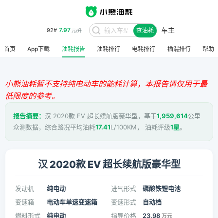
车主
8.48
95#
查油耗
元/升
首页
App下载
油耗报告
油耗排行
电耗排行
插混排行
帮助
小熊油耗暂不支持纯电动车的能耗计算，本报告请仅用于最
低限度的参考。
报告摘要：
汉 2020款 EV 超长续航版豪华型，基于
1,959,614
公里
众测数据，综合路况平均油耗
17.41
L/100KM， 油耗评级
1星
。
汉 2020款 EV 超长续航版豪华型
发动机
纯电动
进气形式
磷酸铁锂电池
变速箱
电动车单速变速箱
变速形式
自动档
燃料形式
纯电动
指导价格
23.98
万元