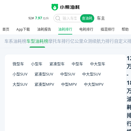
车主
7.97
92#
查油耗
元/升
首页
App下载
油耗报告
油耗排行
电耗排行
插混排行
帮助
车系油耗榜
车型油耗榜
摩托车排行
亿公里众测
续航力排行
自定义
1
微型车
小型车
紧凑型车
中型车
中大型车
-
小型SUV
紧凑型SUV
中型SUV
中大型SUV
1
大型SUV
紧凑型MPV
中型MPV
中大型MPV