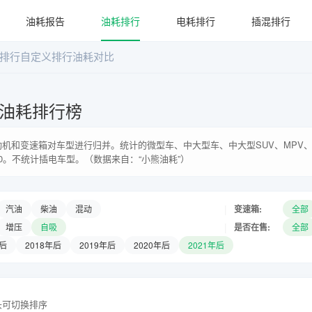
油耗报告
油耗排行
电耗排行
插混排行
排行
自定义排行
油耗对比
车系油耗排行榜
机和变速箱对车型进行归并。统计的微型车、中大型车、中大型SUV、MPV、
0。不统计插电车型。（数据来自：“小熊油耗”）
|
变速箱:
汽油
柴油
混动
全部
|
是否在售:
增压
自吸
全部
年后
2018年后
2019年后
2020年后
2021年后
头可切换排序