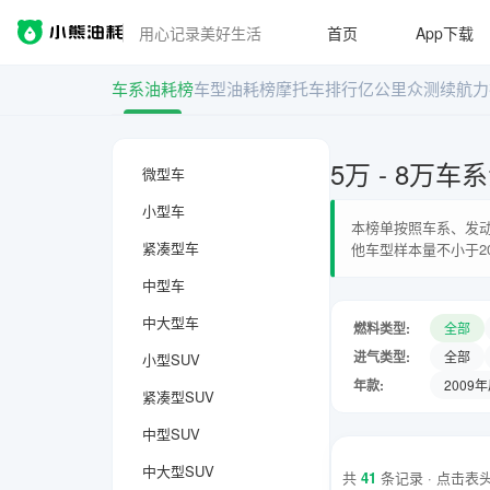
用心记录美好生活
首页
App下载
车系油耗榜
车型油耗榜
摩托车排行
亿公里众测
续航力
5万 - 8万
微型车
小型车
本榜单按照车系、发动
紧凑型车
他车型样本量不小于2
中型车
中大型车
燃料类型:
全部
进气类型:
全部
小型SUV
年款:
2009
紧凑型SUV
中型SUV
中大型SUV
共
41
条记录 · 点击表