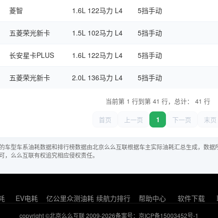
菱智
1.6L 122马力 L4
5挡手动
五菱荣光新卡
1.5L 102马力 L4
5挡手动
长安星卡PLUS
1.6L 122马力 L4
5挡手动
五菱荣光新卡
2.0L 136马力 L4
5挡手动
当前第 1 行到第 41 行，总计： 41 行
首页
上一页
1
下一页
末页
的车型车系油耗数据和排行榜数据由北京么么互联根据车主实际油耗汇总生成，数据
可，么么互联有权追究相应侵权责任。
耗
EV电耗
亿公里众测油耗
续航力排行
帮助中心
软件下载
copyright ©北京么么互联 2009-2026
备案号：京ICP备15003452号-1