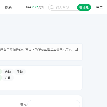
7.97
92#
元/升
帮助
车主
查油耗
8.48
95#
元/升
所有厂家指导价40万以上的所有车型样本量不小于10，其
自动
手动
在售
查找: