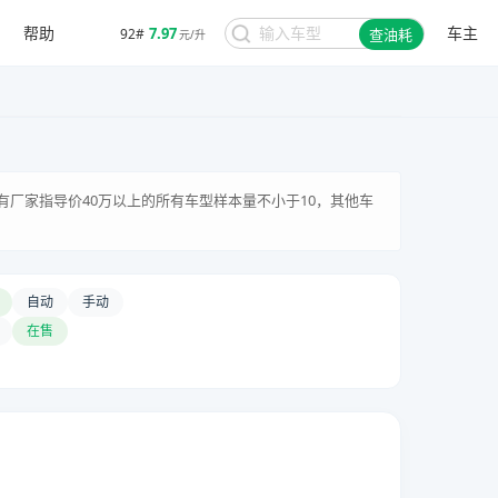
帮助
车主
7.97
92#
查油耗
元/升
有厂家指导价40万以上的所有车型样本量不小于10，其他车
自动
手动
在售