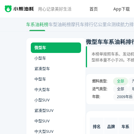
首页
App下载
用心记录美好生活
车系油耗榜
车型油耗榜
摩托车排行
亿公里众测
续航力排
微型车车系油耗排
微型车
本榜单按照车系、发动机
小型车
型样本量不小于20。不
紧凑型车
中型车
燃料类型:
全部
进气类型:
全部
中大型车
年款:
2009年后
小型SUV
紧凑型SUV
中型SUV
排名
品牌
车系
中大型SUV