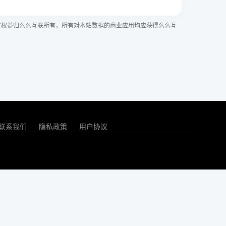
有权益归么么互联所有，所有对本站数据的商业应用均应获得么么互
联系我们
隐私政策
用户协议