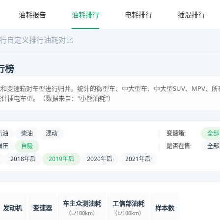
油耗报告
油耗排行
电耗排行
插混排行
行
自定义排行
油耗对比
行榜
和变速箱对车型进行归并。统计的微型车、中大型车、中大型SUV、MPV、所
统计插电车型。（数据来自：“小熊油耗”）
|
汽油
柴油
混动
变速箱:
全部
|
增压
自吸
是否在售:
全部
2018年后
2019年后
2020年后
2021年后
车主众测油耗
工信部油耗
发动机
变速器
样本数
（L/100km）
（L/100km）