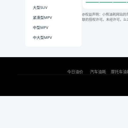
大型SUV
@权益声明：小熊油耗网站的
紧凑型MPV
联的授权许可。未经许可，么
中型MPV
中大型MPV
今日油价
汽车油耗
摩托车油