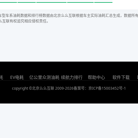
车型车系油耗数据和排行榜数据由北京么么互联根据车主实际油耗汇总生成，数据所
么互联有权追究相应侵权责任。
耗
EV电耗
亿公里众测油耗
续航力排行
帮助中心
软件下载
copyright ©北京么么互联 2009-2026
备案号：京ICP备15003452号-1