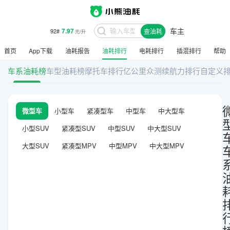
7.97
92#
元/升
车主
查油耗
8.48
95#
元/升
首页
App下载
油耗报告
油耗排行
电耗排行
插混排行
帮助
车系油耗榜
车型油耗榜
摩托车排行
亿公里众测
续航力排行
自定义
微型车
小型车
紧凑型车
中型车
中大型车
小型SUV
紧凑型SUV
中型SUV
中大型SUV
大型SUV
紧凑型MPV
中型MPV
中大型MPV