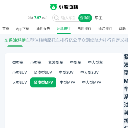
车主
7.97
92#
查油耗
元/升
首页
App下载
油耗报告
油耗排行
电耗排行
插混排行
帮助
车系油耗榜
车型油耗榜
摩托车排行
亿公里众测
续航力排行
自定义
微型车
小型车
紧凑型车
中型车
中大型车
小型SUV
紧凑型SUV
中型SUV
中大型SUV
M
大型SUV
紧凑型MPV
中型MPV
中大型MPV