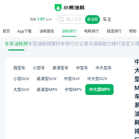
车主
7.97
92#
查油耗
元/升
首页
App下载
油耗报告
油耗排行
电耗排行
插混排行
帮助
车系油耗榜
车型油耗榜
摩托车排行
亿公里众测
续航力排行
自定义
微型车
小型车
紧凑型车
中型车
中大型车
小型SUV
紧凑型SUV
中型SUV
中大型SUV
M
大型SUV
紧凑型MPV
中型MPV
中大型MPV