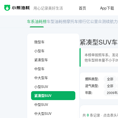
用心记录美好生活
首页
App下载
车系油耗榜
车型油耗榜
摩托车排行
亿公里众测
续航力
紧凑型SUV
微型车
小型车
本榜单按照车系、发动
紧凑型车
他车型样本量不小于2
中型车
中大型车
燃料类型:
全部
进气类型:
全部
小型SUV
年款:
2009
紧凑型SUV
中型SUV
中大型SUV
共
0
条记录 · 点击表