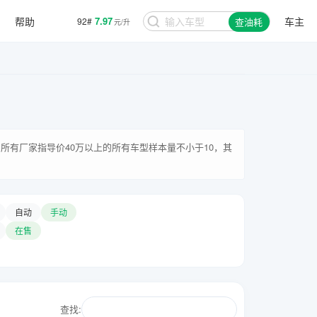
帮助
7.97
车主
92#
查油耗
元/升
所有厂家指导价40万以上的所有车型样本量不小于10，其
自动
手动
在售
查找: