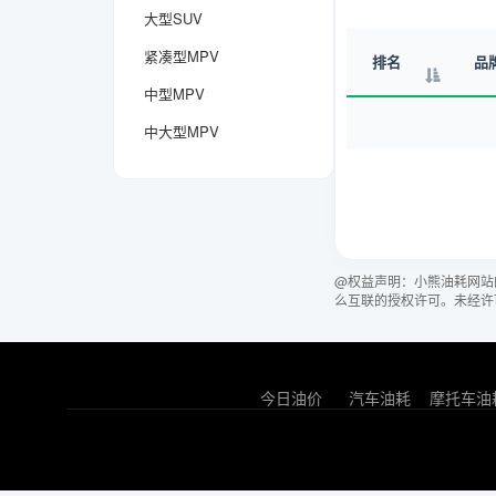
大型SUV
紧凑型MPV
排名
品
中型MPV
中大型MPV
@权益声明：小熊油耗网站
么互联的授权许可。未经许
今日油价
汽车油耗
摩托车油