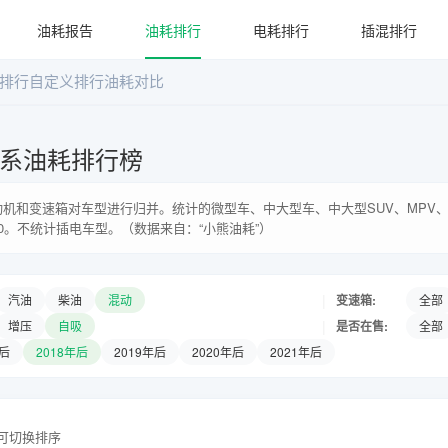
油耗报告
油耗排行
电耗排行
插混排行
排行
自定义排行
油耗对比
车系油耗排行榜
机和变速箱对车型进行归并。统计的微型车、中大型车、中大型SUV、MPV、
0。不统计插电车型。（数据来自：“小熊油耗”）
|
变速箱:
汽油
柴油
混动
全部
|
是否在售:
增压
自吸
全部
年后
2018年后
2019年后
2020年后
2021年后
头可切换排序