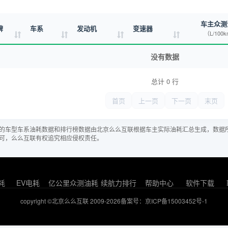
车主众测
牌
车系
发动机
变速器
（L/100
没有数据
总计 0 行
首页
上一页
下一页
末页
的车型车系油耗数据和排行榜数据由北京么么互联根据车主实际油耗汇总生成，数据
可，么么互联有权追究相应侵权责任。
耗
EV电耗
亿公里众测油耗
续航力排行
帮助中心
软件下载
copyright ©北京么么互联 2009-2026
备案号：京ICP备15003452号-1