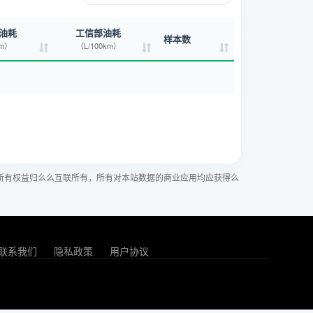
油耗
工信部油耗
样本数
km）
（L/100km）
所有权益归么么互联所有，所有对本站数据的商业应用均应获得么
联系我们
隐私政策
用户协议