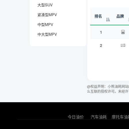
大型SUV
紧凑型MPV
排名
品牌
中型MPV
1
中大型MPV
2
@权益声明：小熊油耗网站
么互联的授权许可。未经许
今日油价
汽车油耗
摩托车油