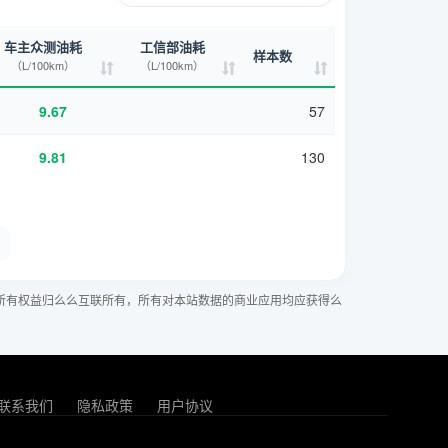
车主众测油耗
工信部油耗
样本数
（L/100km）
（L/100km）
9.67
57
9.81
130
所有权益归么么互联所有，所有对本站数据的商业应用均应获得么
联系我们
隐私政策
用户协议