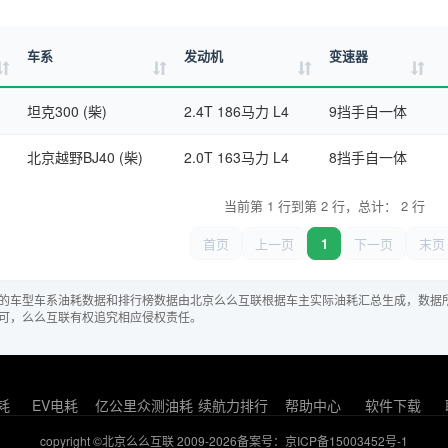
车系
发动机
变速器
坦克300 (柴)
2.4T 186马力 L4
9挡手自一体
北京越野BJ40 (柴)
2.0T 163马力 L4
8挡手自一体
当前第 1 行到第 2 行，总计： 2 行
首页
上一页
1
下一页
末页
的车型车系油耗数据和排行榜数据由北京么么互联根据车主实际油耗汇总生成，数据
可，么么互联有权追究相应侵权责任。
耗
EV电耗
亿公里众测油耗
续航力排行
帮助中心
软件下载
copyright ©北京么么互联 2009-2026
备案号：京ICP备15003452号-1