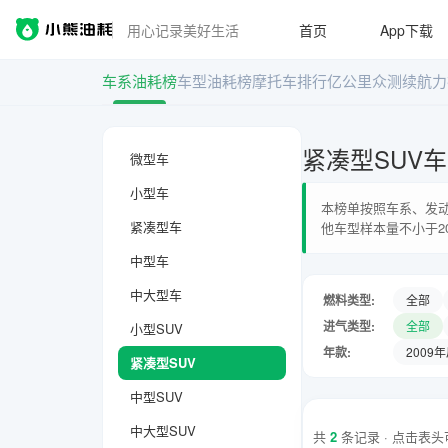
用心记录美好生活
首页
App下载
车系油耗榜
车型油耗榜
摩托车排行
亿公里众测
续航力
紧凑型SUV
微型车
小型车
本榜单按照车系、发动
紧凑型车
他车型样本量不小于2
中型车
中大型车
燃料类型:
全部
进气类型:
全部
小型SUV
年款:
2009
紧凑型SUV
中型SUV
中大型SUV
共
2
条记录 · 点击表