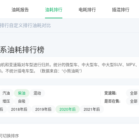
油耗报告
油耗排行
电耗排行
插混排行
排行
自定义排行
油耗对比
车系油耗排行榜
机和变速箱对车型进行归并。统计的微型车、中大型车、中大型SUV、MPV、
0。不统计插电车型。（数据来自：“小熊油耗”）
|
变速箱:
汽油
柴油
混动
全部
|
是否在售:
增压
自吸
全部
年后
2018年后
2019年后
2020年后
2021年后
头可切换排序