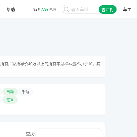
帮助
7.97
车主
92#
查油耗
元/升
所有厂家指导价40万以上的所有车型样本量不小于10，其
自动
手动
在售
查找: