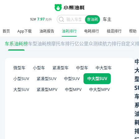
车主
7.97
92#
查油耗
元/升
首页
App下载
油耗报告
油耗排行
电耗排行
插混排行
帮助
车系油耗榜
车型油耗榜
摩托车排行
亿公里众测
续航力排行
自定义
微型车
小型车
紧凑型车
中型车
中大型车
小型SUV
紧凑型SUV
中型SUV
中大型SUV
S
大型SUV
紧凑型MPV
中型MPV
中大型MPV