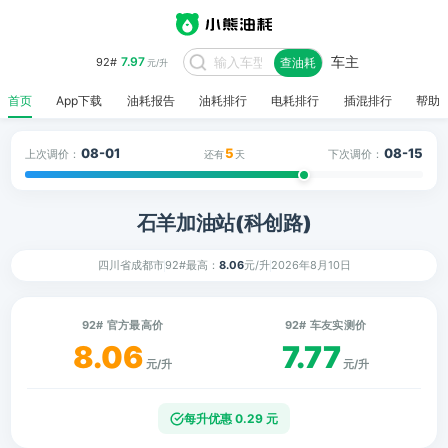
车主
7.97
92#
查油耗
元/升
首页
App下载
油耗报告
油耗排行
电耗排行
插混排行
帮助
08-01
5
08-15
上次调价：
下次调价：
还有
天
石羊加油站(科创路)
四川省成都市
92#最高：
8.06
元/升
2026年8月10日
92# 官方最高价
92# 车友实测价
8.06
7.77
元/升
元/升
每升优惠 0.29 元