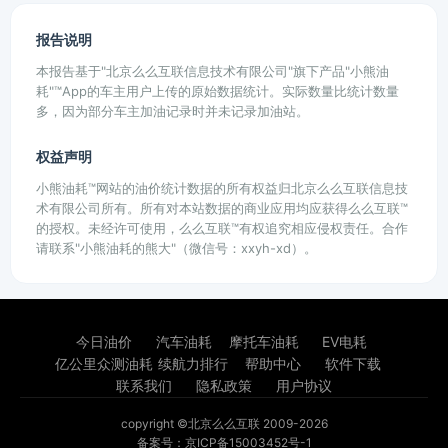
报告说明
本报告基于"北京么么互联信息技术有限公司"旗下产品"小熊油
耗"™App的车主用户上传的原始数据统计。实际数量比统计数量
多，因为部分车主加油记录时并未记录加油站。
权益声明
小熊油耗™网站的油价统计数据的所有权益归北京么么互联信息技
术有限公司所有。所有对本站数据的商业应用均应获得么么互联™
的授权。未经许可使用，么么互联™有权追究相应侵权责任。合作
请联系"小熊油耗的熊大"（微信号：xxyh-xd）。
今日油价
汽车油耗
摩托车油耗
EV电耗
亿公里众测油耗
续航力排行
帮助中心
软件下载
联系我们
隐私政策
用户协议
copyright ©北京么么互联 2009-2026
备案号：京ICP备15003452号-1