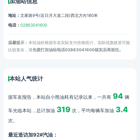
加油站信息
地址：
文家路9号(近日月大道二段)西北方向180米
电话：
02863041600
温馨提示：
本站油价根据车友实际支付价格统计。实际优惠政策可能
比较复杂，请
先拨打加油站电话02863041600核实后再前往。
本站人气统计
94
据车友报告，本站自小熊油耗有记录以来，一共有
辆
319
3.4
车光临本站，总计加油
次，平均每辆车加油
次。
最近造访加92#汽油：