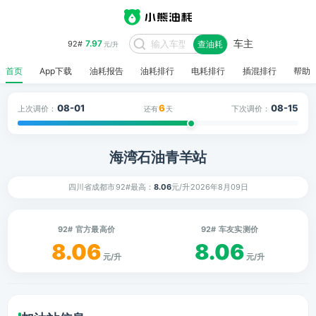
车主
7.97
92#
查油耗
元/升
首页
App下载
油耗报告
油耗排行
电耗排行
插混排行
帮助
08-01
6
08-15
上次调价：
下次调价：
还有
天
海湾石油青羊站
四川省成都市
92#最高：
8.06
元/升
2026年8月09日
92# 官方最高价
92# 车友实测价
8.06
8.06
元/升
元/升